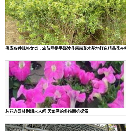
供应各种规格女贞，农苗网携手鄢陵县康森花木基地打造精品花卉种
从花卉园林到烟火人间 天狼网的多维商机探索