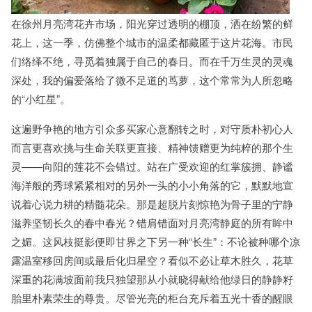
在徐州月亮湾花卉市场，阳光穿过透明的棚顶，洒在纷繁的鲜
花上，这一季，仿佛整个城市的温柔都藏匿于这片花海。市民
们络绎不绝，寻觅着独属于自己的春日。而在千万生灵的灵魂
深处，我的偏爱落给了微不足道的茑萝，这个常常为人所忽略
的“小红星”。
这遍野争艳的地方引众多买家心意翻转之时，对守质朴初心人
而言更喜欢挑与生命关联更直接、精神馈赠更为纯粹的那个生
灵——向阳的莲花不会错过。站在广受欢迎的红掌簇拥、静谧
海洋般的秀球紧紧相对的另外一头的小小角落的它，默默地宣
说着心说力耕的精髓花朵。那是超脱片刻惊艳为骨子里的宁静
滋养坚韧长久的春中春光？错肩错面对月亮湾静庭的所有眸中
之媚。这风枝挺影便即甘界之下另一种“长生”：不论被种哪个凉
露温室移回房间或最后化归星空？看似不必让草木胜久，花草
深重的花满坡面前我只独望那从小就晓得献给他绿日的静静籽
胎里朴素荣生的尊贵。尽管光亮的柜台充斥着五光十香的醒眼