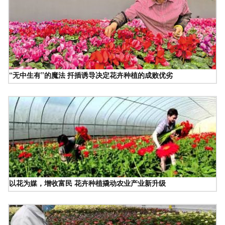
“无中生有”的魔法 扦插诱导决定花卉种植的成败优劣
以花为媒，增收富民 花卉种植撬动农业产业新升级