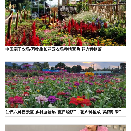
中国亲子农场·万物生长花园农场种植宝典 花卉种植篇
仁怀八卦园景区 乡村游催热“夏日经济”，花卉种植成“美丽引擎”